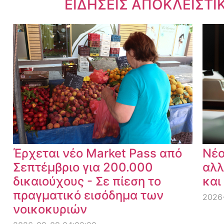
Dnews.gr
ΕΙΔΗΣΕΙΣ ΑΠΟΚΛΕΙΣΤΙ
Έρχεται νέο Market Pass από
Νέο
Σεπτέμβριο για 200.000
αλλ
δικαιούχους - Σε πίεση το
και
πραγματικό εισόδημα των
2026
νοικοκυριών