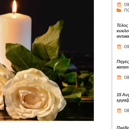
09
Π
Τέλος 
κυκλο
αντικ
09
Πηγές
κατασ
08
15 Αυ
εργαζ
08
Πρέβε