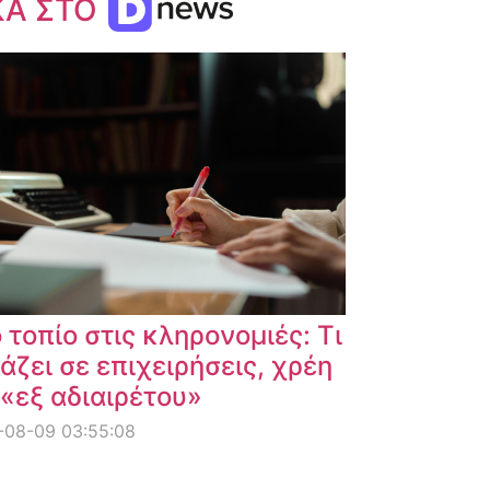
ΚΑ ΣΤΟ
 τοπίο στις κληρονομιές: Τι
άζει σε επιχειρήσεις, χρέη
 «εξ αδιαιρέτου»
-08-09 03:55:08