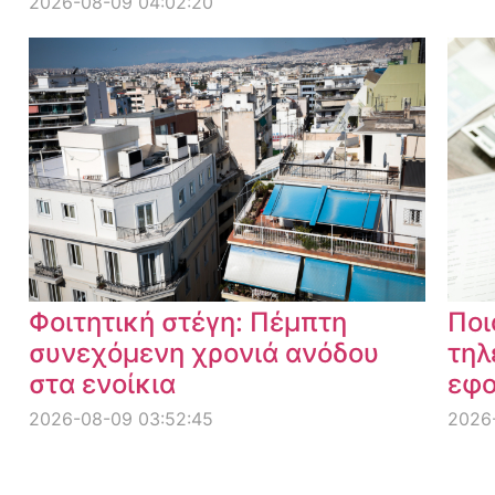
2026-08-09 04:02:20
Φοιτητική στέγη: Πέμπτη
Ποι
συνεχόμενη χρονιά ανόδου
τηλ
στα ενοίκια
εφο
2026-08-09 03:52:45
2026