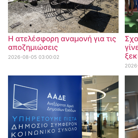
Η ατελέσφορη αναμονή για τις
Σχο
αποζημιώσεις
γίν
ξεκ
2026-08-05 03:00:02
2026-