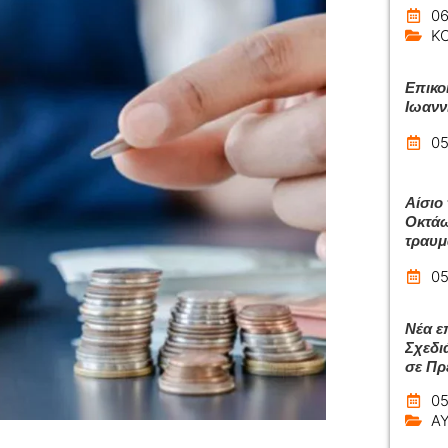
06
Κ
Επικο
Ιωανν
05
Αίσιο
Οκτάω
τραυμ
05
Νέα ε
Σχεδι
σε Πρ
05
Α