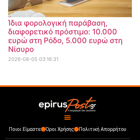
Ίδια φορολογική παράβαση,
διαφορετικό πρόστιμο: 10.000
ευρώ στη Ρόδο, 5.000 ευρώ στη
Νίσυρο
2026-08-05 03:16:31
Ποιοι Είμαστε
Όροι Χρήσης
Πολιτική Απορρήτου