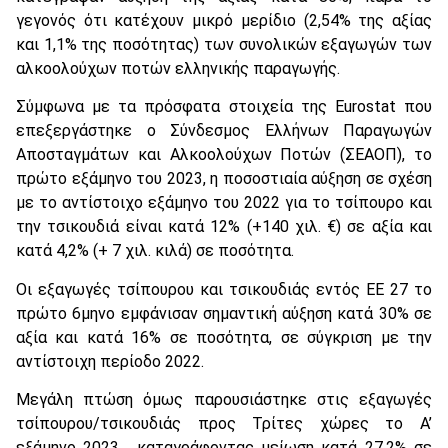
γεγονός ότι κατέχουν μικρό μερίδιο (2,54% της αξίας
και 1,1% της ποσότητας) των συνολικών εξαγωγών των
αλκοολούχων ποτών ελληνικής παραγωγής.
Σύμφωνα με τα πρόσφατα στοιχεία της Eurostat που
επεξεργάστηκε ο Σύνδεσμος Ελλήνων Παραγωγών
Αποσταγμάτων και Αλκοολούχων Ποτών (ΣΕΑΟΠ), το
πρώτο εξάμηνο του 2023, η ποσοστιαία αύξηση σε σχέση
με το αντίστοιχο εξάμηνο του 2022 για το τσίπουρο και
την τσικουδιά είναι κατά 12% (+140 χιλ. €) σε αξία και
κατά 4,2% (+ 7 χιλ. κιλά) σε ποσότητα.
Οι εξαγωγές τσίπουρου και τσικουδιάς εντός ΕΕ 27 το
πρώτο 6μηνο εμφάνισαν σημαντική αύξηση κατά 30% σε
αξία και κατά 16% σε ποσότητα, σε σύγκριση με την
αντίστοιχη περίοδο 2022.
Μεγάλη πτώση όμως παρουσιάστηκε στις εξαγωγές
τσίπουρου/τσικουδιάς προς Τρίτες χώρες το Α’
εξάμηνο 2023 , καταγράφοντας μείωση κατά 27,2% σε