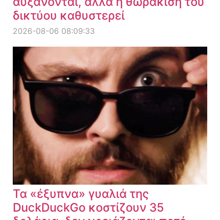
αυξάνονται, αλλά η θωράκιση του
δικτύου καθυστερεί
2026-08-06 08:09:33
Τα «έξυπνα» γυαλιά της
DuckDuckGo κοστίζουν 35