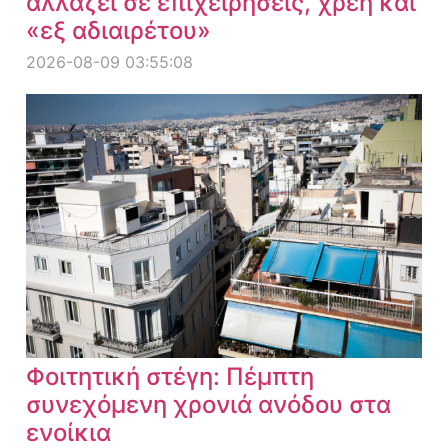
αλλάζει σε επιχειρήσεις, χρέη και
«εξ αδιαιρέτου»
2026-08-09 03:55:08
Φοιτητική στέγη: Πέμπτη
συνεχόμενη χρονιά ανόδου στα
ενοίκια