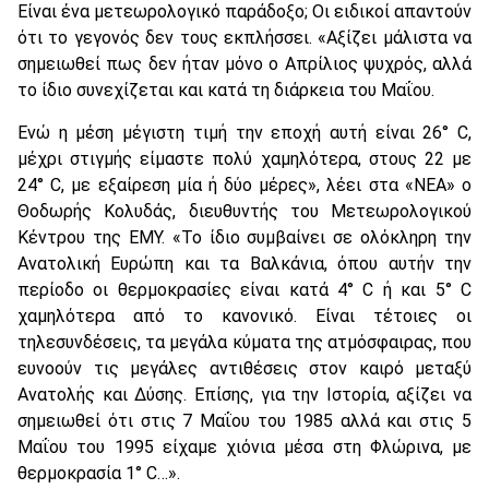
Είναι ένα μετεωρολογικό παράδοξο; Οι ειδικοί απαντούν
ότι το γεγονός δεν τους εκπλήσσει. «Αξίζει μάλιστα να
σημειωθεί πως δεν ήταν μόνο ο Απρίλιος ψυχρός, αλλά
το ίδιο συνεχίζεται και κατά τη διάρκεια του Μαΐου.
Ενώ η μέση μέγιστη τιμή την εποχή αυτή είναι 26° C,
μέχρι στιγμής είμαστε πολύ χαμηλότερα, στους 22 με
24° C, με εξαίρεση μία ή δύο μέρες», λέει στα «ΝΕΑ» ο
Θοδωρής Κολυδάς, διευθυντής του Μετεωρολογικού
Κέντρου της ΕΜΥ. «Το ίδιο συμβαίνει σε ολόκληρη την
Ανατολική Ευρώπη και τα Βαλκάνια, όπου αυτήν την
περίοδο οι θερμοκρασίες είναι κατά 4° C ή και 5° C
χαμηλότερα από το κανονικό. Είναι τέτοιες οι
τηλεσυνδέσεις, τα μεγάλα κύματα της ατμόσφαιρας, που
ευνοούν τις μεγάλες αντιθέσεις στον καιρό μεταξύ
Ανατολής και Δύσης. Επίσης, για την Ιστορία, αξίζει να
σημειωθεί ότι στις 7 Μαΐου του 1985 αλλά και στις 5
Μαΐου του 1995 είχαμε χιόνια μέσα στη Φλώρινα, με
θερμοκρασία 1° C…».