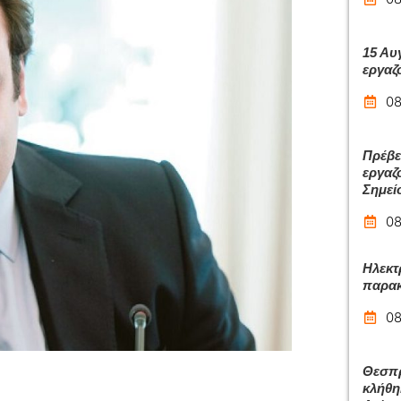
15 Αυ
εργαζ
08
Πρέβε
εργαζ
Σημεί
08
Ηλεκτ
παρακ
08
Θεσπρ
κλήθη