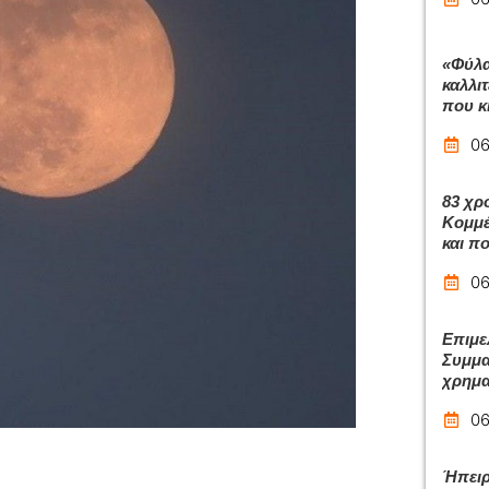
«Φύλα
καλλι
που κ
06
83 χρ
Κομμέ
και π
06
Επιμε
Συμμα
χρημα
06
Ήπειρ