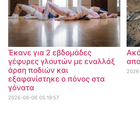
Έκανε για 2 εβδομάδες
Ακό
γέφυρες γλουτών με εναλλάξ
απο
άρση ποδιών και
2026-
εξαφανίστηκε ο πόνος στα
γόνατα
2026-08-06 05:19:57