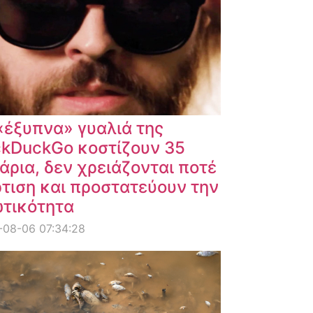
«έξυπνα» γυαλιά της
kDuckGo κοστίζουν 35
άρια, δεν χρειάζονται ποτέ
τιση και προστατεύουν την
ωτικότητα
-08-06 07:34:28