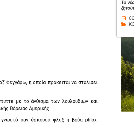
Το νέ
ζητού
06
Κ
ζ Φεγγάρι», η οποία πρόκειται να στολίσει
έπιπτε με το άνθισμα των λουλουδιών και
ικής Βόρειας Αμερικής.
ο γνωστό σαν έρπουσα φλοξ ή βρύα phlox.