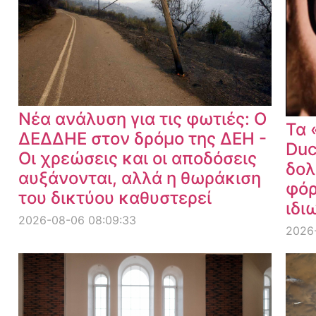
Νέα ανάλυση για τις φωτιές: Ο
Τα 
ΔΕΔΔΗΕ στον δρόμο της ΔΕΗ -
Duc
Οι χρεώσεις και οι αποδόσεις
δολ
αυξάνονται, αλλά η θωράκιση
φόρ
του δικτύου καθυστερεί
ιδι
2026-08-06 08:09:33
2026