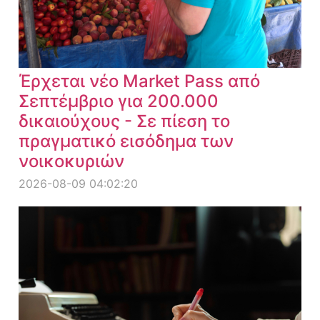
Έρχεται νέο Market Pass από
Σεπτέμβριο για 200.000
δικαιούχους - Σε πίεση το
πραγματικό εισόδημα των
νοικοκυριών
2026-08-09 04:02:20