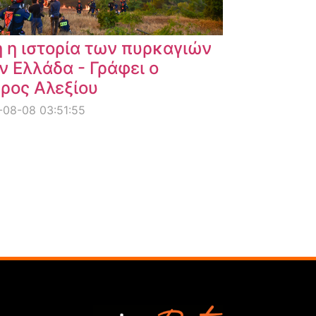
 η ιστορία των πυρκαγιών
ν Ελλάδα - Γράφει ο
ρος Αλεξίου
08-08 03:51:55