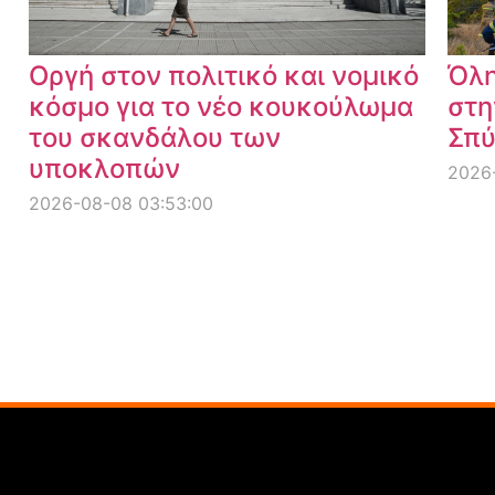
Οργή στον πολιτικό και νομικό
Όλη
κόσμο για το νέο κουκούλωμα
στη
του σκανδάλου των
Σπύ
υποκλοπών
2026-
2026-08-08 03:53:00