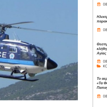
08
Ηλεκτ
παρακ
08
Θεσπρ
κλήθη
Αγίας
08
Κ
Το αε
«Τα Φ
Παπαγ
08