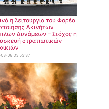
ινά η λειτουργία του Φορέα
οποίησης Ακινήτων
πλων Δυνάμεων – Στόχος η
ασκευή στρατιωτικών
οικιών
-08-08 03:53:37