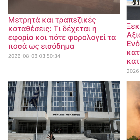
Μετρητά και τραπεζικές
Ξεκ
καταθέσεις: Τι δέχεται η
Αξι
εφορία και πότε φορολογεί τα
Ενό
ποσά ως εισόδημα
κατ
2026-08-08 03:50:34
κατ
2026