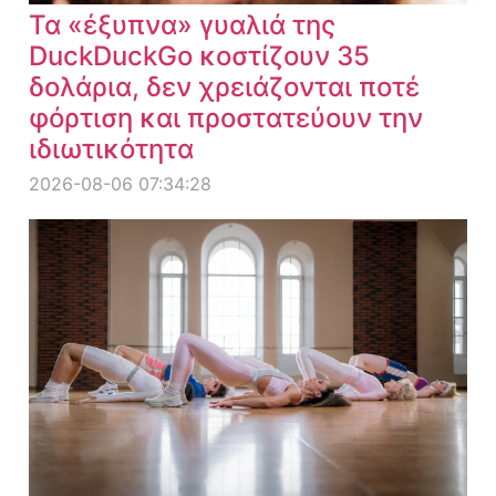
Τα «έξυπνα» γυαλιά της
DuckDuckGo κοστίζουν 35
δολάρια, δεν χρειάζονται ποτέ
φόρτιση και προστατεύουν την
ιδιωτικότητα
2026-08-06 07:34:28