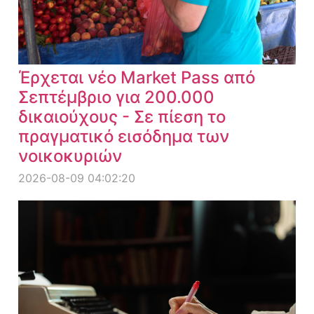
Έρχεται νέο Market Pass από
Σεπτέμβριο για 200.000
δικαιούχους - Σε πίεση το
πραγματικό εισόδημα των
νοικοκυριών
2026-08-09 04:02:20