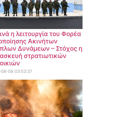
ινά η λειτουργία του Φορέα
οποίησης Ακινήτων
πλων Δυνάμεων – Στόχος η
ασκευή στρατιωτικών
οικιών
-08-08 03:53:37