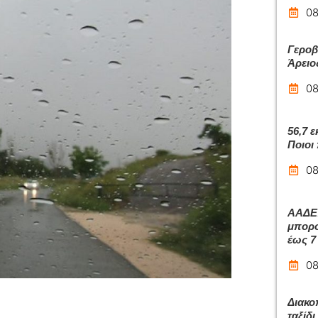
08
Γεροβ
Άρειο
08
56,7 
Ποιοι
08
ΑΑΔΕ:
μπορο
έως 7
08
Διακο
ταξίδ