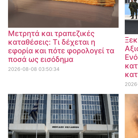
Μετρητά και τραπεζικές
Ξεκ
καταθέσεις: Τι δέχεται η
Αξι
εφορία και πότε φορολογεί τα
Ενό
ποσά ως εισόδημα
κατ
2026-08-08 03:50:34
κατ
2026