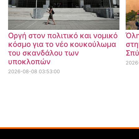
Οργή στον πολιτικό και νομικό
Όλη
κόσμο για το νέο κουκούλωμα
στη
του σκανδάλου των
Σπύ
υποκλοπών
2026-
2026-08-08 03:53:00