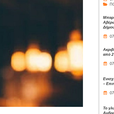
Π
Μπαρά
Αβέρω
Δήμου
07
Ακριβ
από 2 
07
Ενισχ
– Επιπ
07
Το γλ
Αμβρα