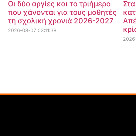
Οι δύο αργίες και το τριήμερο
Στα
που χάνονται για τους μαθητές
κατ
τη σχολική χρονιά 2026-2027
Απέ
κρί
2026-08-07 03:11:38
2026-