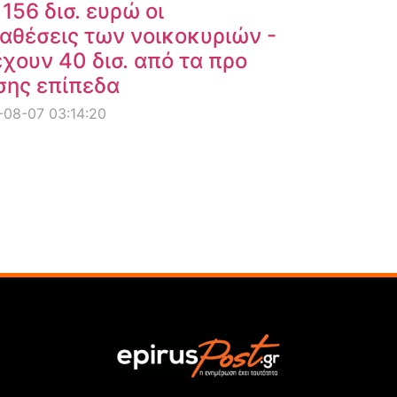
 156 δισ. ευρώ οι
αθέσεις των νοικοκυριών -
χουν 40 δισ. από τα προ
σης επίπεδα
08-07 03:14:20