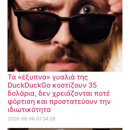
Τα «έξυπνα» γυαλιά της
DuckDuckGo κοστίζουν 35
δολάρια, δεν χρειάζονται ποτέ
φόρτιση και προστατεύουν την
ιδιωτικότητα
2026-08-06 07:34:28