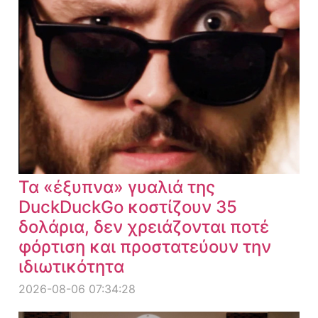
Τα «έξυπνα» γυαλιά της
DuckDuckGo κοστίζουν 35
δολάρια, δεν χρειάζονται ποτέ
φόρτιση και προστατεύουν την
ιδιωτικότητα
2026-08-06 07:34:28