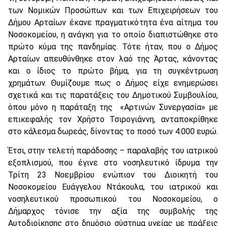
των Νομικών Προσώπων και των Επιχειρήσεων του
Δήμου Αρταίων έκανε πραγματικότητα ένα αίτημα του
Νοσοκομείου, η ανάγκη για το οποίο διαπιστώθηκε στο
πρώτο κύμα της πανδημίας. Τότε ήταν, που ο Δήμος
Αρταίων απευθύνθηκε στον λαό της Άρτας, κάνοντας
και ο ίδιος το πρώτο βήμα, για τη συγκέντρωση
χρημάτων. Θυμίζουμε πως ο Δήμος είχε ενημερώσει
σχετικά και τις παρατάξεις του Δημοτικού Συμβουλίου,
όπου μόνο η παράταξη της «Αρτινών Συνεργασία» με
επικεφαλής τον Χρήστο Τσιρογιάννη, ανταποκρίθηκε
στο κάλεσμα δωρεάς, δίνοντας το ποσό των 4.000 ευρώ.
Έτσι, στην τελετή παράδοσης – παραλαβής του ιατρικού
εξοπλισμού, που έγινε στο νοσηλευτικό ίδρυμα την
Τρίτη 23 Νοεμβρίου ενώπιον του Διοικητή του
Νοσοκομείου Ευάγγελου Ντάκουλα, του ιατρικού και
νοσηλευτικού προσωπικού του Νοσοκομείου, ο
Δήμαρχος τόνισε την αξία της συμβολής της
Αυτοδιοίκησης στο δημόσιο σύστημα υγείας με πράξεις