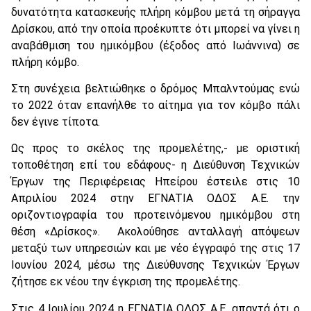
δυνατότητα κατασκευής πλήρη κόμβου μετά τη σήραγγα
Δρίσκου, από την οποία προέκυπτε ότι μπορεί να γίνει η
αναβάθμιση του ημικόμβου (έξοδος από Ιωάννινα) σε
πλήρη κόμβο.
Στη συνέχεια βελτιώθηκε ο δρόμος Μπαλντούμας ενώ
το 2022 όταν επανήλθε το αίτημα για τον κόμβο πάλι
δεν έγινε τίποτα.
Ως προς το σκέλος της προμελέτης,- με οριστική
τοποθέτηση επί του εδάφους- η Διεύθυνση Τεχνικών
Έργων της Περιφέρειας Ηπείρου έστειλε στις 10
Απριλίου 2024 στην ΕΓΝΑΤΙΑ ΟΔΟΣ Α.Ε. την
οριζοντιογραφία του προτεινόμενου ημικόμβου στη
θέση «Δρίσκος». Ακολούθησε ανταλλαγή απόψεων
μεταξύ των υπηρεσιών και με νέο έγγραφό της στις 17
Ιουνίου 2024, μέσω της Διεύθυνσης Τεχνικών Έργων
ζήτησε εκ νέου την έγκριση της προμελέτης.
Στις 4 Ιουλίου 2024 η ΕΓΝΑΤΙΑ ΟΔΟΣ Α.Ε. απαντά ότι ο