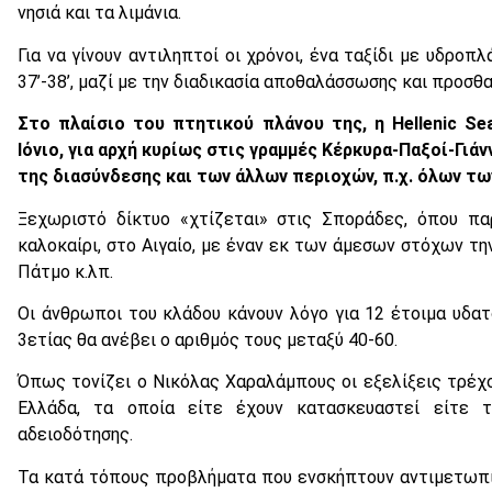
νησιά και τα λιμάνια.
Για να γίνουν αντιληπτοί οι χρόνοι, ένα ταξίδι με υδροπλ
37’-38’, μαζί με την διαδικασία αποθαλάσσωσης και προσ
Στο πλαίσιο του πτητικού πλάνου της, η
Hellenic
Se
Ιόνιο, για αρχή κυρίως στις γραμμές Κέρκυρα-Παξοί-Γιά
της διασύνδεσης και των άλλων περιοχών, π.χ. όλων τω
Ξεχωριστό δίκτυο «χτίζεται» στις Σποράδες, όπου παρ
καλοκαίρι, στο Αιγαίο, με έναν εκ των άμεσων στόχων τ
Πάτμο κ.λπ.
Οι άνθρωποι του κλάδου κάνουν λόγο για 12 έτοιμα υδατ
3ετίας θα ανέβει ο αριθμός τους μεταξύ 40-60.
Όπως τονίζει ο Νικόλας Χαραλάμπους οι εξελίξεις τρέχο
Ελλάδα, τα οποία είτε έχουν κατασκευαστεί είτε 
αδειοδότησης.
Τα κατά τόπους προβλήματα που ενσκήπτουν αντιμετωπίζ