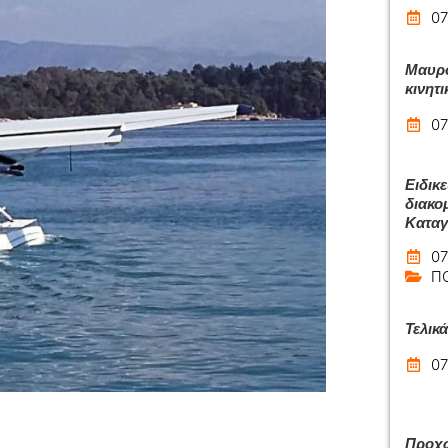
07
Μαυρο
κινητι
07
Ειδικ
διακομ
Καταγ
07
Π
Τελικ
07
Προχω