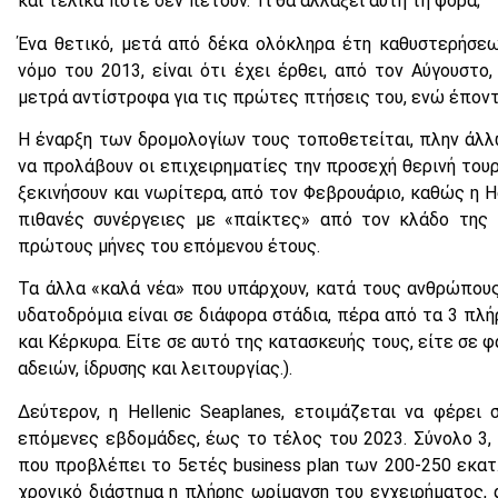
και τελικά ποτέ δεν πετούν. Τι θα αλλάξει αυτή τη φορά;
Ένα θετικό, μετά από δέκα ολόκληρα έτη καθυστερήσεω
νόμο του 2013, είναι ότι έχει έρθει, από τον Αύγουστο
μετρά αντίστροφα για τις πρώτες πτήσεις του, ενώ έποντ
Η έναρξη των δρομολογίων τους τοποθετείται, πλην άλλ
να προλάβουν οι επιχειρηματίες την προσεχή θερινή τουρ
ξεκινήσουν και νωρίτερα, από τον Φεβρουάριο, καθώς η He
πιθανές συνέργειες με «παίκτες» από τον κλάδο της 
πρώτους μήνες του επόμενου έτους.
Τα άλλα «καλά νέα» που υπάρχουν, κατά τους ανθρώπους 
υδατοδρόμια είναι σε διάφορα στάδια, πέρα από τα 3 πλ
και Κέρκυρα. Είτε σε αυτό της κατασκευής τους, είτε σε φ
αδειών, ίδρυσης και λειτουργίας.).
Δεύτερον, η Hellenic Seaplanes, ετοιμάζεται να φέρε
επόμενες εβδομάδες, έως το τέλος του 2023. Σύνολο 3,
που προβλέπει το 5ετές business plan των 200-250 εκατ
χρονικό διάστημα η πλήρης ωρίμανση του εγχειρήματος, 