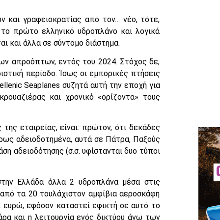
ν και γραφειοκρατίας από τον… νέο, τότε,
, το πρώτο ελληνικό υδροπλάνο και λογικά
αι και άλλα σε σύντομο διάστημα.
ων απροόπτων, εντός του 2024. Στόχος δε,
ιστική περίοδο. Ίσως οι εμπορικές πτήσεις
llenic Seaplanes συζητά αυτή την εποχή για
κρουαζιέρας και χρονικό «ορίζοντα» τους
της εταιρείας, είναι: πρώτον, ότι δεκάδες
ήρως αδειοδοτημένα, αυτά σε Πάτρα, Παξούς
άση αδειοδότησης (σ.σ. υφίστανται δυο τύποι
ι στην Ελλάδα άλλα 2 υδροπλάνα μέσα στις
 από τα 20 τουλάχιστον αμφίβια αεροσκάφη
. ευρώ, εφόσον καταστεί εφικτή σε αυτό το
άρα και η λειτουργία ενός δικτύου άνω των