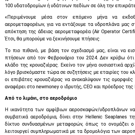
100 υδατοδρομίων ή υδάτινων πεδίων σε όλη την επικράτεια,
«Περιμένουμε μέσα στον επόμενο μήνα να εκδοθ
αερομεταφορέων, για να εντάξουμε τα υδροπλάνα μας στ
απόκτηση της άδειας αερομεταφορέα (Air Operator Certif
Έτσι, θα μπορούμε να ξεκινήσουμε πτήσεις.
Το πιο πιθανό, με βάση τον σχεδιασμό μας, είναι να 
πτήσεων από τον Φεβρουάριο του 2024. Δεν κρύβω ότι 
κλάδο της κρουαζιέρας. Εκείνο τον μήνα ουσιαστικά αρχί
λόγο βρισκόμαστε τώρα σε συζητήσεις με εταιρίες του κλ
οι επιβάτες κρουαζιέρας να ανακαλύψουν τις ομορφιές 
αναφέρει στο newmoney ο ιδρυτής, CEO και πρόεδρος της 
Από το λιμάνι, στο αεροδρόμιο
Η ικανότητα των αμφίβιων αεροσκαφών/υδροπλάνων να 
συμβατικά αεροδρόμια, δίνει στην Hellenic Seaplanes τ
δίκτυο συνδυασμένων μεταφορών, όπως το ονομάζει ο 
λειτουργεί συμπληρωματικά με τα δρομολόγια των αεροπ