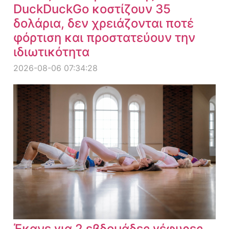
DuckDuckGo κοστίζουν 35
δολάρια, δεν χρειάζονται ποτέ
φόρτιση και προστατεύουν την
ιδιωτικότητα
2026-08-06 07:34:28
Έκανε για 2 εβδομάδες γέφυρες