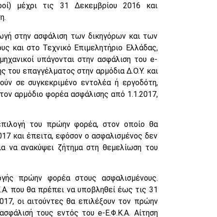
τροί) μέχρι τις 31 Δεκεμβρίου 2016 και
η.
ωγή στην ασφάλιση των δικηγόρων και των
υς και στο Τεχνικό Επιμελητήριο Ελλάδας,
 μηχανικοί υπάγονται στην ασφάλιση του e-
ς του επαγγέλματος στην αρμόδια Δ.Ο.Υ. και
θούν σε συγκεκριμένο εντολέα ή εργοδότη,
τον αρμόδιο φορέα ασφάλισης από 1.1.2017,
επιλογή του πρώην φορέα, στον οποίο θα
017 και έπειτα, εφόσον ο ασφαλισμένος δεν
ια να ανακύψει ζήτημα στη θεμελίωση του
ογής πρώην φορέα στους ασφαλισμένους.
Κ.Α. που θα πρέπει να υποβληθεί έως τις 31
017, οι αιτούντες θα επιλέξουν τον πρώην
ασφάλισή τους εντός του e-Ε.Φ.Κ.Α. Αίτηση