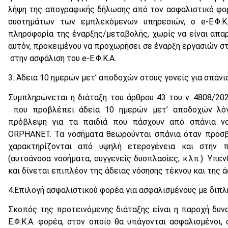
λήψη της απογραφικής δήλωσης από τον ασφαλιστικό φο
συστημάτων των εμπλεκόμενων υπηρεσιών, ο e-Ε.Φ.Κ
πληροφορία της έναρξης/μεταβολής, χωρίς να είναι απα
αυτόν, προκειμένου να προχωρήσει σε έναρξη εργασιών σ
στην ασφάλιση του e-Ε.Φ.Κ.Α.
3. Άδεια 10 ημερών μετ’ αποδοχών στους γονείς για σπάν
Συμπληρώνεται η διάταξη του άρθρου 43 του ν. 4808/202
που προβλέπει άδεια 10 ημερών μετ’ αποδοχών λό
πρόβλεψη για τα παιδιά που πάσχουν από σπάνια ν
ORPHANET. Τα νοσήματα θεωρούνται σπάνια όταν προσβά
χαρακτηρίζονται από υψηλή ετερογένεια και στην π
(αυτοάνοσα νοσήματα, συγγενείς δυσπλασίες, κ.λπ.). Υπεν
και δίνεται επιπλέον της άδειας νόσησης τέκνου και της 
4.Επιλογή ασφαλιστικού φορέα για ασφαλισμένους με διπλ
Σκοπός της προτεινόμενης διάταξης είναι η παροχή δυν
Ε.Φ.Κ.Α. φορέα, στον οποίο θα υπάγονται ασφαλισμένοι,