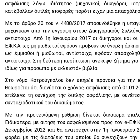
ασφάλισης λόγω ιδιότητας (μηχανικοί, δικηγόροι, ια
κατέβαλλαν διπλές εισφορές παρότι είχαν μία απασχόλησ
Με το άρθρο 20 του ν. 4488/2017 αποσυνδέθηκε η υπαγ
μηχανικών από την εγγραφή στους Δικηγορικούς Συλλόγο
αντίστοιχα. Από 1η Ιανουαρίου 2017 οι δικηγόροι και οι
Ε.Φ.Κ.Α. ως μη μισθωτοί εφόσον προβούν σε έναρξη άσκηση
ως έμμισθοι ή μισθωτοί, αντίστοιχα, εφόσον απασχολη
αντίστοιχα. Στη δεύτερη περίπτωση, ανέκυψε ζήτημα για 
ιδίως για πρόσωπα με «κλειστά» βιβλία.
Στο νόμο Κατρούγκαλου δεν υπήρξε πρόνοια για την 
θεωρείται ότι διανύεται ο χρόνος ασφάλισης από 01.01.2
επέλεγε τη συνέχιση της διπλής ασφάλισης, με συνέπε
συνταξιοδοτικού του δικαιώματος.
Με την προτεινόμενη ρύθμιση δίνεται δικαίωμα επιλ
Ειδικότερα, με αίτηση του ασφαλισμένου προς τον e-Ε.Φ.
Δεκεμβρίου 2022 και θα ανατρέχει στην 1η Ιανουαρίου 2
φορέα, με τις διατάξεις του οποίου θα συνεχίζουν την 