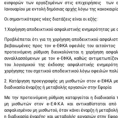
εισφορών των εργαζομένων στις επιχειρήσεις των οπ
Ιανουαρίου με εντολή δημόσιας αρχής λόγω της κακοκαιρία
Οι σημαντικότερες νέες διατάξεις είναι οι εξής:
1.Χορήγηση αποδεικτικού ασφαλιστικής ενημερότητας με
Προβλέπεται ότι για τη χορήγηση αποδεικτικού ασφαλιστ
βεβαιωμένες προς τον e-ΕΦΚΑ οφειλές του αιτούντος
προτεινόμενη ρύθμιση διευκολύνεται η χορήγηση ασφα
συναλλασσόμενων με τον e-ΕΦΚΑ, καθώς αντιμετωπίζον
του λογισμικού της έκδοσης ασφαλιστικής ενημερότ
χορήγησης του σχετικού αποδεικτικού λόγω οφειλών πολ
2. Κατάργηση προεγγραφής μη μισθωτών στον e-ΕΦΚΑ με
διαδικασία έναρξης ή μεταβολής εργασιών στην Εφορία
Με την προτεινόμενη ρύθμιση καταργείται η διαδικασία
μη μισθωτών στον e-Ε.Φ.Κ.Α. και αντικαθίσταται απ
ασφαλισμένου μη μισθωτού, όταν κάνει έναρξη ή μεταβολή
η διαδικασία έναρξης και μεταβολής εργασιών στην Εφορ