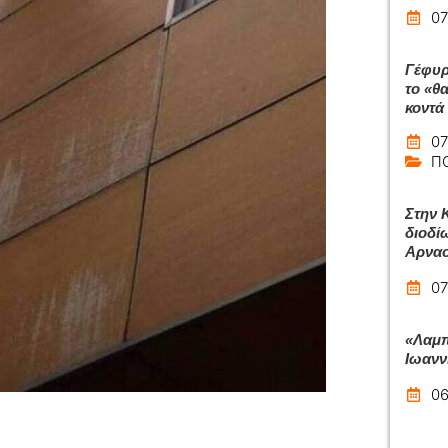
07
Γέφυρ
το «θ
κοντά
07
Π
Στην 
διοδί
Αρναο
07
«Λαμπ
Ιωανν
06