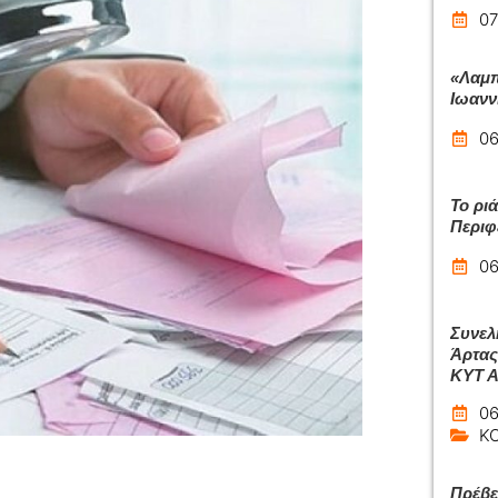
07
«Λαμπ
Ιωανν
06
Το ρι
Περιφ
06
Συνελ
Άρτας
ΚΥΤ 
06
Κ
Πρέβε