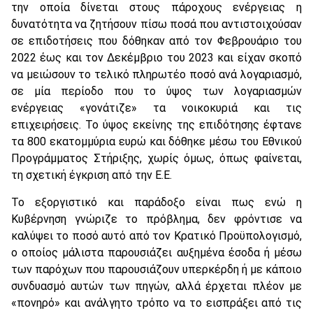
την οποία δίνεται στους πάροχους ενέργειας η
δυνατότητα να ζητήσουν πίσω ποσά που αντιστοιχούσαν
σε επιδοτήσεις που δόθηκαν από τον Φεβρουάριο του
2022 έως και τον Δεκέμβριο του 2023 και είχαν σκοπό
να μειώσουν το τελικό πληρωτέο ποσό ανά λογαριασμό,
σε μία περίοδο που το ύψος των λογαριασμών
ενέργειας «γονάτιζε» τα νοικοκυριά και τις
επιχειρήσεις. Το ύψος εκείνης της επιδότησης έφτανε
τα 800 εκατομμύρια ευρώ και δόθηκε μέσω του Εθνικού
Προγράμματος Στήριξης, χωρίς όμως, όπως φαίνεται,
τη σχετική έγκριση από την Ε.Ε.
Το εξοργιστικό και παράδοξο είναι πως ενώ η
Κυβέρνηση γνώριζε το πρόβλημα, δεν φρόντισε να
καλύψει το ποσό αυτό από τον Κρατικό Προϋπολογισμό,
ο οποίος μάλιστα παρουσιάζει αυξημένα έσοδα ή μέσω
των παρόχων που παρουσιάζουν υπερκέρδη ή με κάποιο
συνδυασμό αυτών των πηγών, αλλά έρχεται πλέον με
«πονηρό» και ανάλγητο τρόπο να το εισπράξει από τις