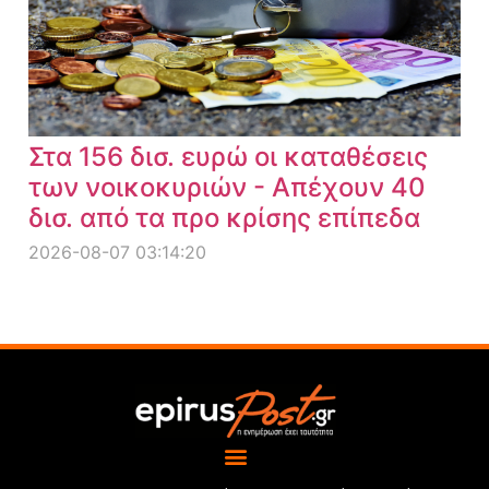
Στα 156 δισ. ευρώ οι καταθέσεις
των νοικοκυριών - Απέχουν 40
δισ. από τα προ κρίσης επίπεδα
2026-08-07 03:14:20