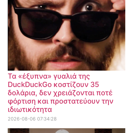
Τα «έξυπνα» γυαλιά της
DuckDuckGo κοστίζουν 35
δολάρια, δεν χρειάζονται ποτέ
φόρτιση και προστατεύουν την
ιδιωτικότητα
2026-08-06 07:34:28