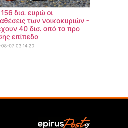
 156 δισ. ευρώ οι
αθέσεις των νοικοκυριών -
χουν 40 δισ. από τα προ
σης επίπεδα
08-07 03:14:20