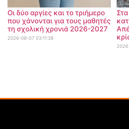
Οι δύο αργίες και το τριήμερο
Στα
που χάνονται για τους μαθητές
κατ
τη σχολική χρονιά 2026-2027
Απέ
κρί
2026-08-07 03:11:38
2026-