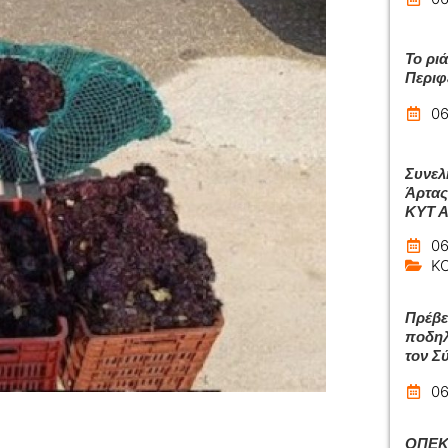
Το ρι
Περιφ
06
Συνελ
Άρτας
ΚΥΤ 
06
Κ
Πρέβε
ποδηλ
τον Σ
06
ΟΠΕΚΑ