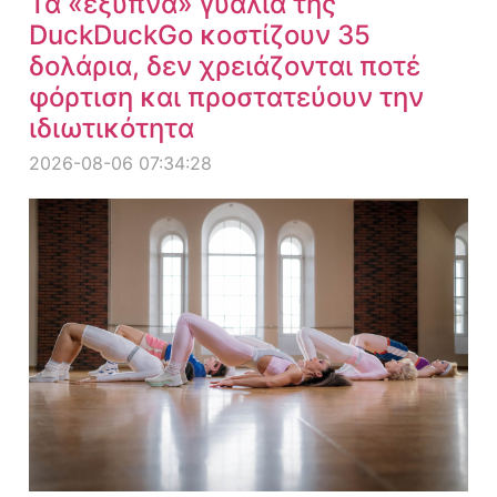
Τα «έξυπνα» γυαλιά της
DuckDuckGo κοστίζουν 35
δολάρια, δεν χρειάζονται ποτέ
φόρτιση και προστατεύουν την
ιδιωτικότητα
2026-08-06 07:34:28