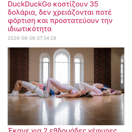
DuckDuckGo κοστίζουν 35
δολάρια, δεν χρειάζονται ποτέ
φόρτιση και προστατεύουν την
ιδιωτικότητα
2026-08-06 07:34:28
Έκανε για 2 εβδομάδες γέφυρες