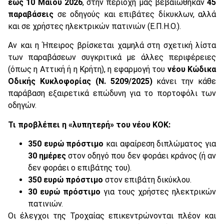
έως 10 Μαΐου 2026
, στην περιοχή μας βεβαιώθηκαν
45
παραβάσεις
σε οδηγούς και επιβάτες δίκυκλων, αλλά
και σε χρήστες ηλεκτρικών πατινιών (Ε.Π.Η.Ο.).
Αν και η Ήπειρος βρίσκεται χαμηλά στη σχετική λίστα
των παραβάσεων συγκριτικά με άλλες περιφέρειες
(όπως η Αττική ή η Κρήτη), η εφαρμογή του
νέου Κώδικα
Οδικής Κυκλοφορίας (Ν. 5209/2025)
κάνει την κάθε
παράβαση εξαιρετικά επώδυνη για το πορτοφόλι των
οδηγών.
Τι προβλέπει η «λυπητερή» του νέου ΚΟΚ:
350 ευρώ πρόστιμο
και αφαίρεση διπλώματος για
30 ημέρες
στον οδηγό που δεν φοράει κράνος (ή αν
δεν φοράει ο επιβάτης του).
350 ευρώ πρόστιμο
στον επιβάτη δικύκλου.
30 ευρώ πρόστιμο
για τους χρήστες ηλεκτρικών
πατινιών.
Οι έλεγχοι της Τροχαίας επικεντρώνονται πλέον και