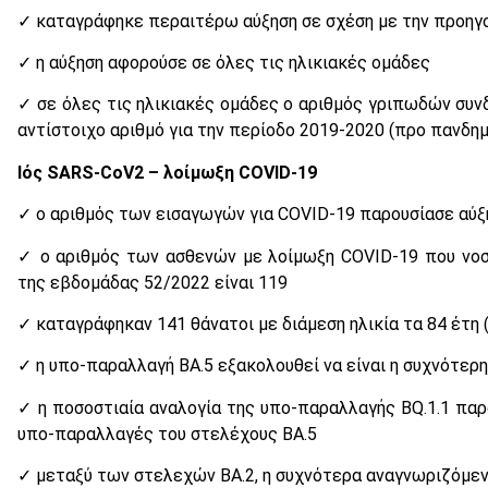
✓ καταγράφηκε περαιτέρω αύξηση σε σχέση με την προηγ
✓ η αύξηση αφορούσε σε όλες τις ηλικιακές ομάδες
✓ σε όλες τις ηλικιακές ομάδες ο αριθμός γριπωδών συν
αντίστοιχο αριθμό για την περίοδο 2019-2020 (προ πανδημ
Ιός
SARS-CoV2 – λοίμωξη
COVID-19
✓ ο αριθμός των εισαγωγών για COVID-19 παρουσίασε αύξ
✓ ο αριθμός των ασθενών με λοίμωξη COVID-19 που νοσ
της εβδομάδας 52/2022 είναι 119
✓ καταγράφηκαν 141 θάνατοι με διάμεση ηλικία τα 84 έτη 
✓ η υπο-παραλλαγή ΒΑ.5 εξακολουθεί να είναι η συχνότερ
✓ η ποσοστιαία αναλογία της υπο-παραλλαγής BQ.1.1 παρ
υπο-παραλλαγές του στελέχους ΒΑ.5
✓ μεταξύ των στελεχών BA.2, η συχνότερα αναγνωριζόμενη