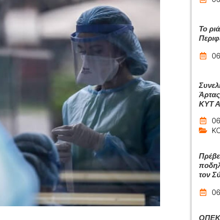
Το ρι
Περιφ
06
Συνελ
Άρτας
ΚΥΤ 
06
Κ
Πρέβε
ποδηλ
τον Σ
06
ΟΠΕΚΑ