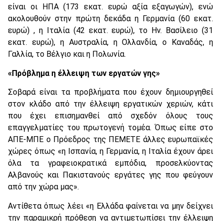
είναι οι ΗΠΑ (173 εκατ. ευρώ αξία εξαγωγών), ενώ
ακολουθούν στην πρώτη δεκάδα η Γερμανία (60 εκατ.
ευρώ) , η Ιταλία (42 εκατ. ευρώ), το Ην. Βασίλειο (31
εκατ. ευρώ), η Αυστραλία, η Ολλανδία, ο Καναδάς, η
Γαλλία, το Βέλγιο και η Πολωνία.
«Πρόβλημα η έλλειψη των εργατών γης»
Σοβαρά είναι τα προβλήματα που έχουν δημιουργηθεί
στον κλάδο από την έλλειψη εργατικών χεριών, κάτι
που έχει επισημανθεί από σχεδόν όλους τους
επαγγελματίες του πρωτογενή τομέα. Όπως είπε στο
ΑΠΕ-ΜΠΕ ο Πρόεδρος της ΠΕΜΕΤΕ άλλες ευρωπαϊκές
χώρες όπως «η Ισπανία, η Γερμανία, η Ιταλία έχουν άρει
όλα τα γραφειοκρατικά εμπόδια, προσελκύοντας
Αλβανούς και Πακιστανούς εργάτες γης που φεύγουν
από την χώρα μας».
Αντίθετα όπως λέει «η Ελλάδα φαίνεται να μην δείχνει
την παραμικρή πρόθεση να αντιμετωπίσει την έλλειψη