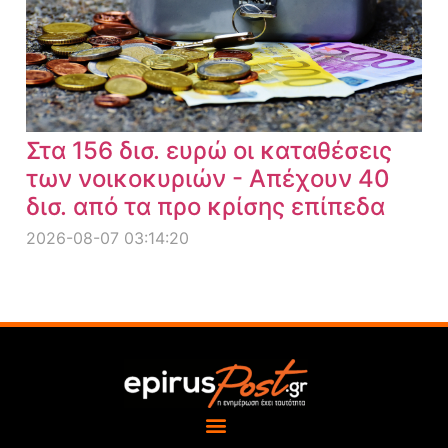
Στα 156 δισ. ευρώ οι καταθέσεις
των νοικοκυριών - Απέχουν 40
δισ. από τα προ κρίσης επίπεδα
2026-08-07 03:14:20