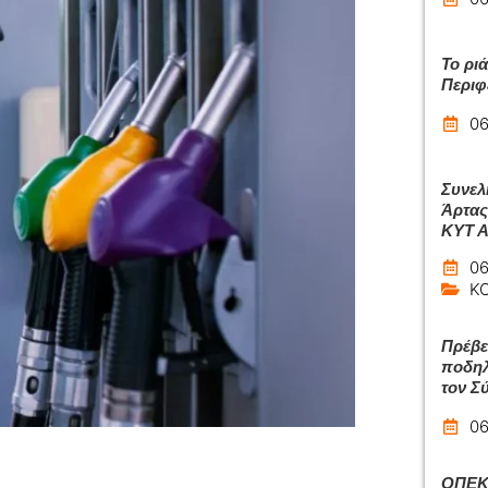
Το ρι
Περιφ
06
Συνελ
Άρτας
ΚΥΤ 
06
Κ
Πρέβε
ποδηλ
τον Σ
06
ΟΠΕΚΑ