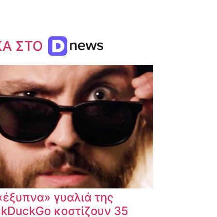
ΚΑ ΣΤΟ
«έξυπνα» γυαλιά της
kDuckGo κοστίζουν 35