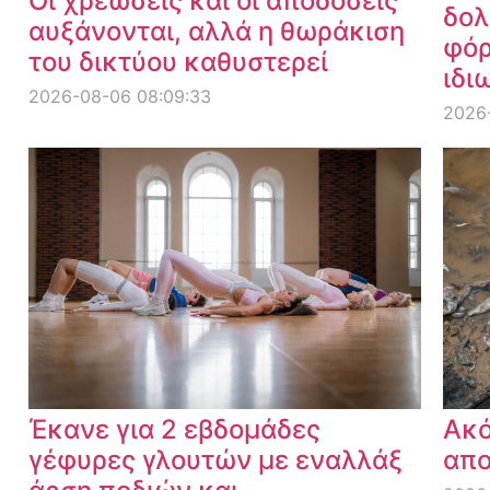
Οι χρεώσεις και οι αποδόσεις
δολ
αυξάνονται, αλλά η θωράκιση
φόρ
του δικτύου καθυστερεί
ιδι
2026-08-06 08:09:33
2026
Έκανε για 2 εβδομάδες
Ακό
γέφυρες γλουτών με εναλλάξ
απο