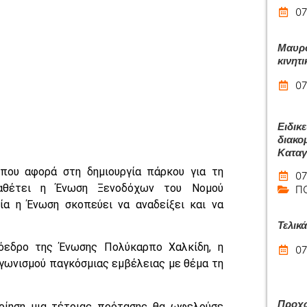
07
Μαυρο
κινητι
07
Ειδικ
διακομ
Καταγ
που αφορά στη δημιουργία πάρκου για τη
07
ταθέτει η Ένωση Ξενοδόχων του Νομού
Π
ία η Ένωση σκοπεύει να αναδείξει και να
Τελικ
όεδρο της Ένωσης Πολύκαρπο Χαλκίδη, η
07
αγωνισμού παγκόσμιας εμβέλειας με θέμα τη
Προχω
οίηση μια τέτοιας πρότασης θα ωφελούσε