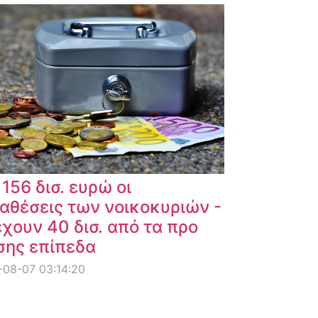
 156 δισ. ευρώ οι
αθέσεις των νοικοκυριών -
χουν 40 δισ. από τα προ
σης επίπεδα
08-07 03:14:20