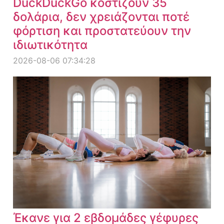
DuckDuckGo κοστίζουν 35
δολάρια, δεν χρειάζονται ποτέ
φόρτιση και προστατεύουν την
ιδιωτικότητα
2026-08-06 07:34:28
Έκανε για 2 εβδομάδες γέφυρες