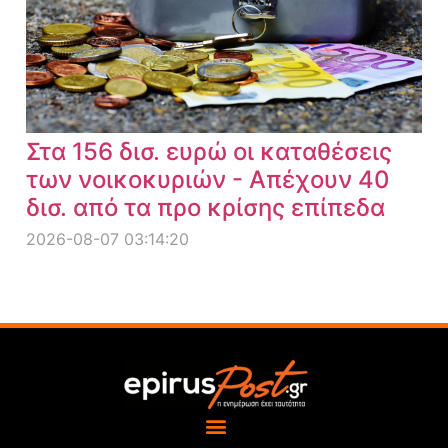
Στα 156 δισ. ευρώ οι καταθέσεις
των νοικοκυριών - Απέχουν 40
δισ. από τα προ κρίσης επίπεδα
2026-08-07 03:14:20