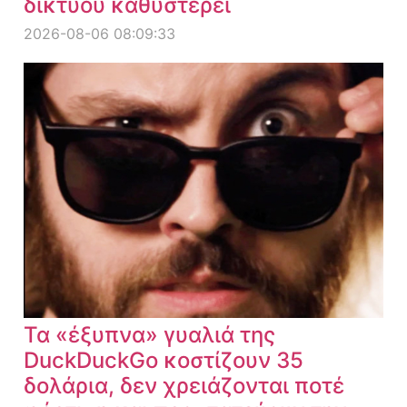
δικτύου καθυστερεί
2026-08-06 08:09:33
Τα «έξυπνα» γυαλιά της
DuckDuckGo κοστίζουν 35
δολάρια, δεν χρειάζονται ποτέ