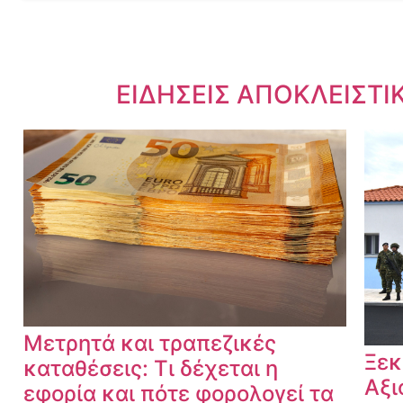
Dnews.gr
ΕΙΔΗΣΕΙΣ ΑΠΟΚΛΕΙΣΤΙ
Μετρητά και τραπεζικές
Ξεκ
καταθέσεις: Τι δέχεται η
Αξι
εφορία και πότε φορολογεί τα