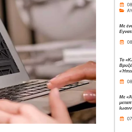
08
Α
Με έν
Εγνατ
08
Το «Κ
Βρυξέλ
«Ήπει
08
Με «Ά
μεταπ
Ιωανν
07