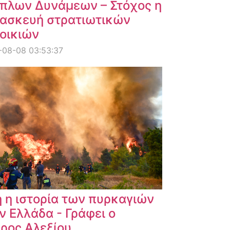
πλων Δυνάμεων – Στόχος η
ασκευή στρατιωτικών
οικιών
-08-08 03:53:37
 η ιστορία των πυρκαγιών
ν Ελλάδα - Γράφει ο
ρος Αλεξίου