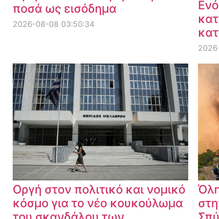
Ενό
ποσά ως εισόδημα
κατ
2026-08-08 03:50:34
κατ
2026
Οργή στον πολιτικό και νομικό
Όλη
κόσμο για το νέο κουκούλωμα
στη
του σκανδάλου των
Σπύ