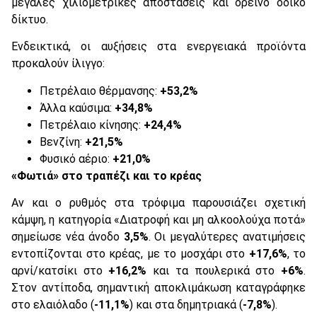
μεγάλες χιλιομετρικές αποστάσεις και ορεινό οδικό
δίκτυο.
Ενδεικτικά, οι αυξήσεις στα ενεργειακά προϊόντα
προκαλούν ίλιγγο:
Πετρέλαιο θέρμανσης:
+53,2%
Άλλα καύσιμα:
+34,8%
Πετρέλαιο κίνησης:
+24,4%
Βενζίνη:
+21,5%
Φυσικό αέριο:
+21,0%
«Φωτιά» στο τραπέζι και το κρέας
Αν και ο ρυθμός στα τρόφιμα παρουσιάζει σχετική
κάμψη, η κατηγορία «Διατροφή και μη αλκοολούχα ποτά»
σημείωσε νέα άνοδο
3,5%
. Οι μεγαλύτερες ανατιμήσεις
εντοπίζονται στο κρέας, με το μοσχάρι στο
+17,6%
, το
αρνί/κατσίκι στο
+16,2%
και τα πουλερικά στο
+6%
.
Στον αντίποδα, σημαντική αποκλιμάκωση καταγράφηκε
στο ελαιόλαδο (
-11,1%
) και στα δημητριακά (
-7,8%
).