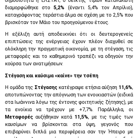
δημοσιότητα η ΕΛΣΤΑΤ, ο δείκτης τιμών καταναλωτή
διαμορφώθηκε στο
5,2%
(έναντι 5,4% τον Απρίλιο),
καταγράφοντας τεράστια άλμα σε σχέση με το 2,5% που
βρισκόταν τον Μάιο του προηγούμενου έτους.
Η εξέλιξη αυτή αποδεικνύει ότι οι δευτερογενείς
επιπτώσεις της ενέργειας έχουν πλέον διαχυθεί σε
ολόκληρη την πραγματική οικονομία, με τη στέγαση, τις
μεταφορές και το καθημερινό τραπέζι να οδηγούν την
κούρσα των ανατιμήσεων.
Στέγαση και καύσιμα «καίνε» την τσέπη
Η ομάδα της
Στέγασης
κατέγραψε ετήσια αύξηση
11,6%
,
αποτυπώνοντας την απόγνωση των ενοικιαστών (ειδικά
στα Ιωάννινα λόγω της έντονης φοιτητικής ζήτησης), με
τα ενοίκια να τρέχουν με +7,7%. Παράλληλα, οι
Μεταφορές
αυξήθηκαν κατά
11,5%
, με τις τιμές των
καυσίμων να βρίσκονται στα ύψη, γεγονός που
επιβαρύνει διπλά μια περιφέρεια σαν την Ήπειρο με