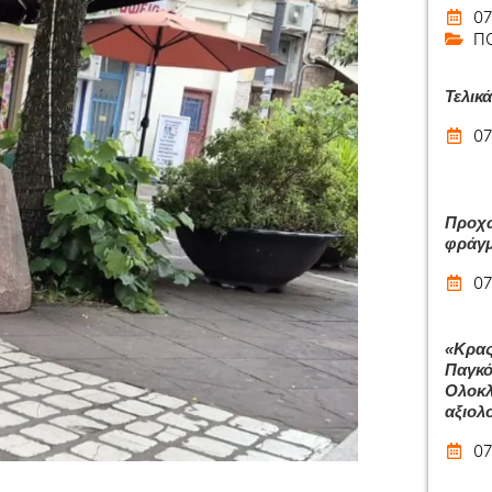
07
Π
Τελικ
07
Προχω
φράγμ
07
«Κρας
Παγκό
Ολοκλ
αξιολ
07