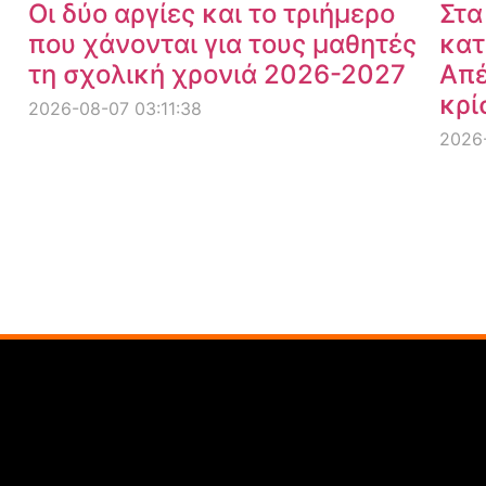
Οι δύο αργίες και το τριήμερο
Στα
που χάνονται για τους μαθητές
κατ
τη σχολική χρονιά 2026-2027
Απέ
κρί
2026-08-07 03:11:38
2026-