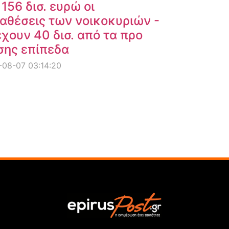
 156 δισ. ευρώ οι
αθέσεις των νοικοκυριών -
χουν 40 δισ. από τα προ
σης επίπεδα
08-07 03:14:20