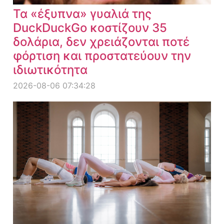
Τα «έξυπνα» γυαλιά της
DuckDuckGo κοστίζουν 35
δολάρια, δεν χρειάζονται ποτέ
φόρτιση και προστατεύουν την
ιδιωτικότητα
2026-08-06 07:34:28