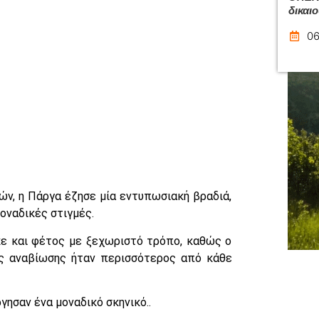
δικαι
06
ν, η Πάργα έζησε μία εντυπωσιακή βραδιά,
μοναδικές στιγμές.
κε και φέτος με ξεχωριστό τρόπο, καθώς ο
ης αναβίωσης ήταν περισσότερος από κάθε
γησαν ένα μοναδικό σκηνικό..