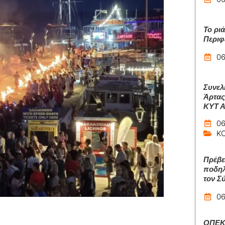
Το ρι
Περιφ
06
Συνελ
Άρτας
ΚΥΤ 
06
Κ
Πρέβε
ποδηλ
τον Σ
06
ΟΠΕΚΑ