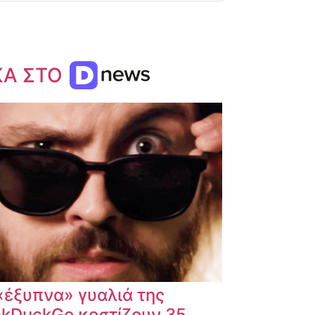
ΚΑ ΣΤΟ
«έξυπνα» γυαλιά της
kDuckGo κοστίζουν 35