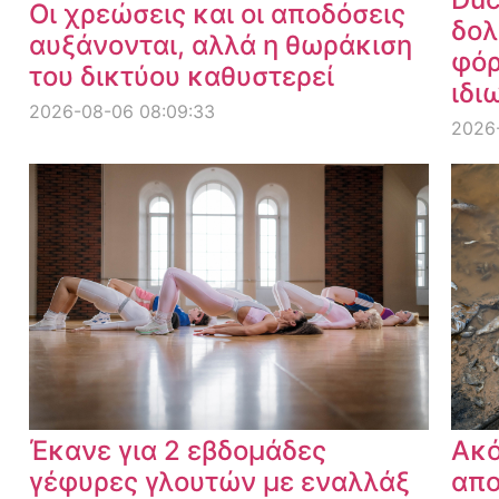
Οι χρεώσεις και οι αποδόσεις
δολ
αυξάνονται, αλλά η θωράκιση
φόρ
του δικτύου καθυστερεί
ιδι
2026-08-06 08:09:33
2026
Έκανε για 2 εβδομάδες
Ακό
γέφυρες γλουτών με εναλλάξ
απο