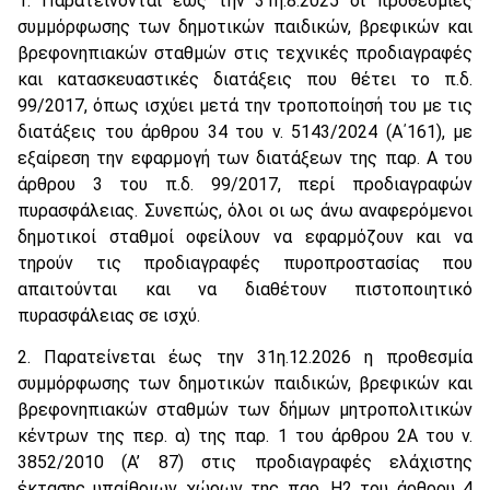
1. Παρατείνονται έως την 31η.8.2025 οι προθεσμίες
συμμόρφωσης των δημοτικών παιδικών, βρεφικών και
βρεφονηπιακών σταθμών στις τεχνικές προδιαγραφές
και κατασκευαστικές διατάξεις που θέτει το π.δ.
99/2017, όπως ισχύει μετά την τροποποίησή του με τις
διατάξεις του άρθρου 34 του ν. 5143/2024 (Α΄161), με
εξαίρεση την εφαρμογή των διατάξεων της παρ. Α του
άρθρου 3 του π.δ. 99/2017, περί προδιαγραφών
πυρασφάλειας. Συνεπώς, όλοι οι ως άνω αναφερόμενοι
δημοτικοί σταθμοί οφείλουν να εφαρμόζουν και να
τηρούν τις προδιαγραφές πυροπροστασίας που
απαιτούνται και να διαθέτουν πιστοποιητικό
πυρασφάλειας σε ισχύ.
2. Παρατείνεται έως την 31η.12.2026 η προθεσμία
συμμόρφωσης των δημοτικών παιδικών, βρεφικών και
βρεφονηπιακών σταθμών των δήμων μητροπολιτικών
κέντρων της περ. α) της παρ. 1 του άρθρου 2Α του ν.
3852/2010 (Α’ 87) στις προδιαγραφές ελάχιστης
έκτασης υπαίθριων χώρων της παρ. Η2 του άρθρου 4