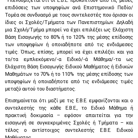
Υπενθυμίζεται ότι οι Ε.Β.Ε. προκύπτουν από τις μέσες
επιδόσεις των υποψηφίων ανά Επιστημονικό Πεδίο/
Τομέα σε συνδυασμό με τους συντελεστές που όρισαν οι
ίδιες οι Σχολές/Τμήματα των Πανεπιστημίων. Δηλαδή
μια Σχολή/Τμήμα μπορεί να έχει επιλέξει ως Ελάχιστη
Βάση Εισαγωγής το 80% ή το 120% της μέσης επίδοσης
των υποψηφίων ή οποιαδήποτε από τις ενδιάμεσες
τιμές. Όπως, επίσης, μπορεί να έχει επιλέξει και για
το/τα εμπλεκόμενο/-α Ειδικό/-ά Μάθημα/-τα ως
Ελάχιστη Βάση Εισαγωγής Ειδικού Μαθήματος ή Ειδικών
Μαθημάτων το 70% ή το 110% της μέσης επίδοσης των
υποψηφίων ή οποιαδήποτε από τις ενδιάμεσες τιμές
μεταξύ αυτού του διαστήματος.
Επισημαίνεται ότι μαζί με τις Ε.Β.Ε. εμφανίζονται και ο
συντελεστής της κάθε Ε.Β.Ε., το Ειδικό Μάθημα ή
πρακτική δοκιμασία – εφόσον απαιτείται για την
εισαγωγή σε συγκεκριμένες Σχολές ή Τμήματα – και
τέλος ο αντίστοιχος συντελεστής Ε.Β.Ε. Ειδικού
Μαθήματος.