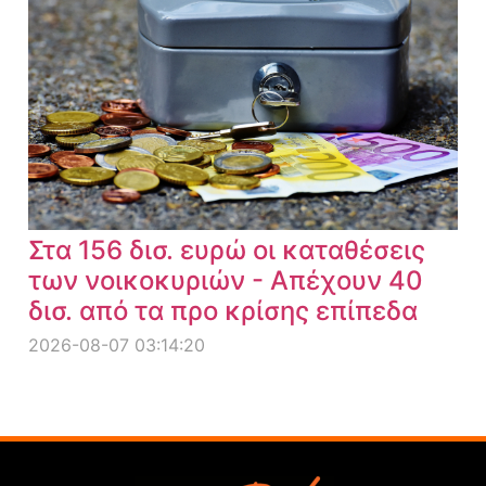
Στα 156 δισ. ευρώ οι καταθέσεις
των νοικοκυριών - Απέχουν 40
δισ. από τα προ κρίσης επίπεδα
2026-08-07 03:14:20