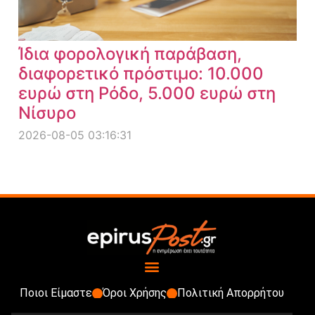
Ίδια φορολογική παράβαση,
διαφορετικό πρόστιμο: 10.000
ευρώ στη Ρόδο, 5.000 ευρώ στη
Νίσυρο
2026-08-05 03:16:31
Ποιοι Είμαστε
Όροι Χρήσης
Πολιτική Απορρήτου