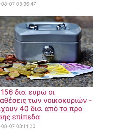
-08-07 03:36:47
 156 δισ. ευρώ οι
αθέσεις των νοικοκυριών -
χουν 40 δισ. από τα προ
σης επίπεδα
08-07 03:14:20