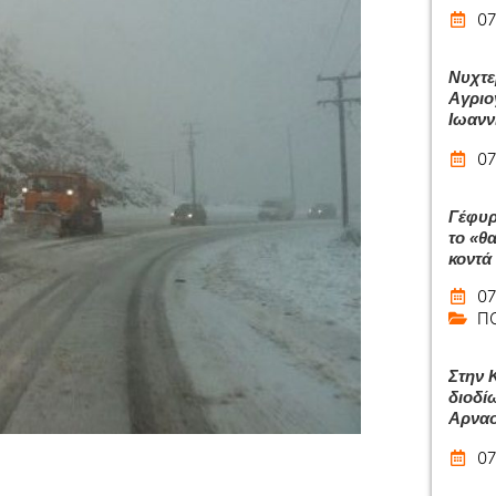
07
Νυχτε
Αγριο
Ιωανν
07
Γέφυρ
το «θ
κοντά
07
Π
Στην 
διοδί
Αρναο
07