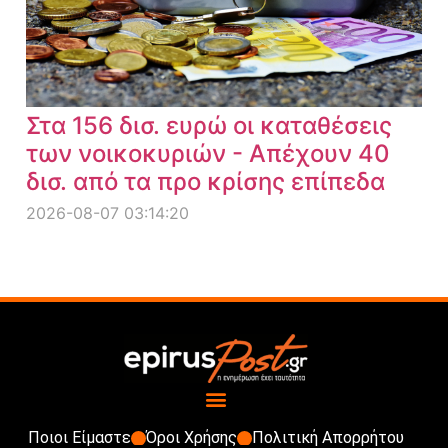
Στα 156 δισ. ευρώ οι καταθέσεις
των νοικοκυριών - Απέχουν 40
δισ. από τα προ κρίσης επίπεδα
2026-08-07 03:14:20
Ποιοι Είμαστε
Όροι Χρήσης
Πολιτική Απορρήτου