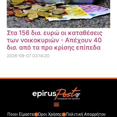
Στα 156 δισ. ευρώ οι καταθέσεις
των νοικοκυριών - Απέχουν 40
δισ. από τα προ κρίσης επίπεδα
2026-08-07 03:14:20
Ποιοι Είμαστε
Όροι Χρήσης
Πολιτική Απορρήτου