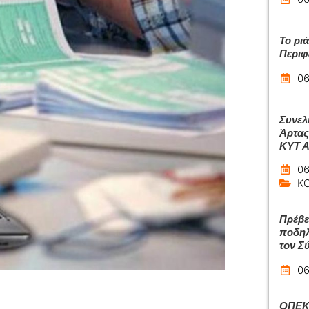
Το ρι
Περιφ
06
Συνελ
Άρτας
ΚΥΤ 
06
Κ
Πρέβε
ποδηλ
τον Σ
06
ΟΠΕΚΑ