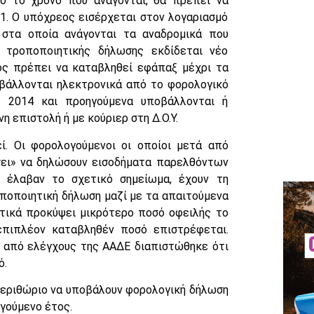
ό το χρόνο που ανάγονται, θα πρέπει να
1. Ο υπόχρεος εισέρχεται στον λογαριασμό
στα οποία ανάγονται τα αναδρομικά που
τροποποιητικής δήλωσης εκδίδεται νέο
ος πρέπει να καταβληθεί εφάπαξ μέχρι τα
οβάλλονται ηλεκτρονικά από το φορολογικό
ς 2014 και προηγούμενα υποβάλλονται ή
 επιστολή ή με κούριερ στη Δ.Ο.Υ.
ί. Οι φορολογούμενοι οι οποίοι μετά από
σει» να δηλώσουν εισοδήματα παρελθόντων
 έλαβαν το σχετικό σημείωμα, έχουν τη
ποποιητική δήλωση μαζί με τα απαιτούμενα
ητικά προκύψει μικρότερο ποσό οφειλής το
επιπλέον καταβληθέν ποσό επιστρέφεται.
ά από ελέγχους της ΑΑΔΕ διαπιστώθηκε ότι
ό.
 περιθώριο να υποβάλουν φορολογική δήλωση
γούμενο έτος.