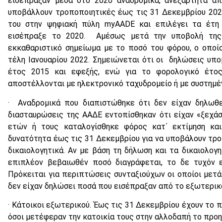
εισέπραξαν μέσα στο 2020 αναδρομικά, ανεξάρτητα απ
υποβάλλουν τροποποιητικές έως τις 31 Δεκεμβρίου 202
του στην ψηφιακή πύλη myAADE και επιλέγει τα έτη 
εισέπραξε το 2020. Αμέσως μετά την υποβολή της 
εκκαθαριστικό σημείωμα με το ποσό του φόρου, ο οποί
τέλη Ιανουαρίου 2022. Σημειώνεται ότι οι δηλώσεις υπ
έτος 2015 και εφεξής, ενώ για το φορολογικό έτο
αποστέλλονται με ηλεκτρονικό ταχυδρομείο ή με συστημένη
· Αναδρομικά που διαπιστώθηκε ότι δεν είχαν δηλωθε
διασταυρώσεις της ΑΑΔΕ εντοπίσθηκαν ότι είχαν «ξεχά
ετών ή τους καταλογίσθηκε φόρος κατ΄ εκτίμηση και
δυνατότητα έως τις 31 Δεκεμβρίου για να υποβάλουν τρο
δικαιολογητικά. Αν με βάση τη δήλωση και τα δικαιολογ
επιπλέον βεβαιωθέν ποσό διαγράφεται, το δε τυχόν 
Πρόκειται για περιπτώσεις συνταξιούχων οι οποίοι μετ
δεν είχαν δηλώσει ποσά που εισέπραξαν από το εξωτερικ
· Κάτοικοι εξωτερικού. Έως τις 31 Δεκεμβρίου έχουν το
όσοι μετέφεραν την κατοικία τους στην αλλοδαπή το προη